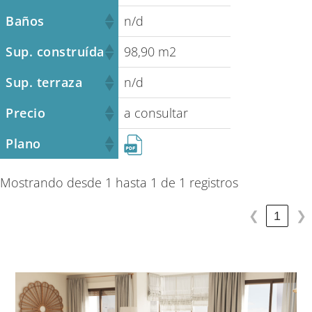
Baños
n/d
Sup. construída
98,90 m2
Sup. terraza
n/d
Precio
a consultar
Plano
Mostrando desde 1 hasta 1 de 1 registros
1
❮
❯