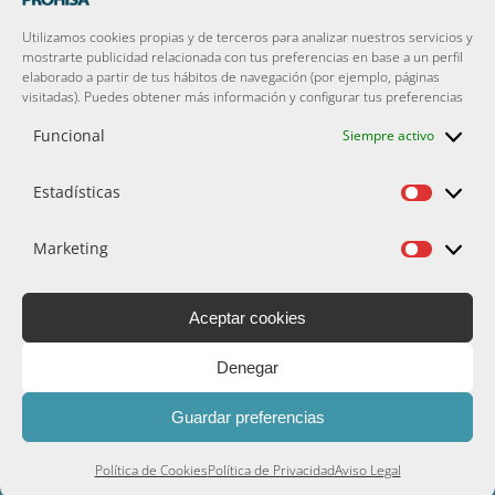
Utilizamos cookies propias y de terceros para analizar nuestros servicios y
mostrarte publicidad relacionada con tus preferencias en base a un perfil
He leído y acepto la
Política de Privacidad
**.
elaborado a partir de tus hábitos de navegación (por ejemplo, páginas
Acepto recibir la información comercial que
visitadas). Puedes obtener más información y configurar tus preferencias
GESTIÓN DE PATRIMONIOS LEYRE SL considere
Funcional
Siempre activo
oportuno enviarme por correo electrónico. (Es
posible darse de baja en cualquier momento)
Estadísticas
Estadís
Marketing
Market
*
Campos requeridos
**
El responsable del tratamiento es
GESTIÓN DE
Aceptar cookies
PATRIMONIOS LEYRE SL
. La finalidad de la recogida de
Denegar
datos es la de poder atender sus cuestiones, sin ceder sus
datos a terceros. Tiene derecho a saber qué información
Guardar preferencias
tenemos sobre usted, corregirla o eliminarla tal y como se
explica en nuestra
Política de Privacidad
.
Política de Cookies
Política de Privacidad
Aviso Legal